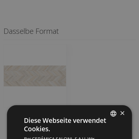
Dasselbe Format
×
PHEDRA MATE IRIS
Diese Webseite verwendet
(metric) BERNINI-SA 40
X 120
Cookies.
SPANISH
JLT990 | 40x120
Bei CERÁMICA SALONI, S.A.U. Wir