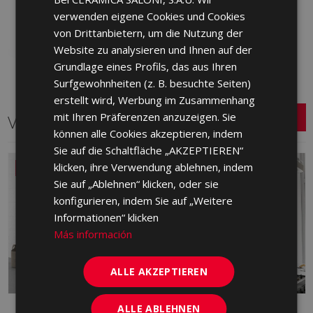
ENGLISH
Zu Favoriten
verwenden eigene Cookies und Cookies
hinzufügen
FRENCH
von Drittanbietern, um die Nutzung der
Website zu analysieren und Ihnen auf der
GERMAN
Grundlage eines Profils, das aus Ihren
PORTUGUESE
Surfgewohnheiten (z. B. besuchte Seiten)
erstellt wird, Werbung im Zusammenhang
mit Ihren Präferenzen anzuzeigen. Sie
Verwandte Serien
können alle Cookies akzeptieren, indem
Sie auf die Schaltfläche „AKZEPTIEREN“
klicken, ihre Verwendung ablehnen, indem
NEU
Sie auf „Ablehnen“ klicken, oder sie
konfigurieren, indem Sie auf „Weitere
Informationen“ klicken
Más información
ALLE AKZEPTIEREN
ALLE ABLEHNEN