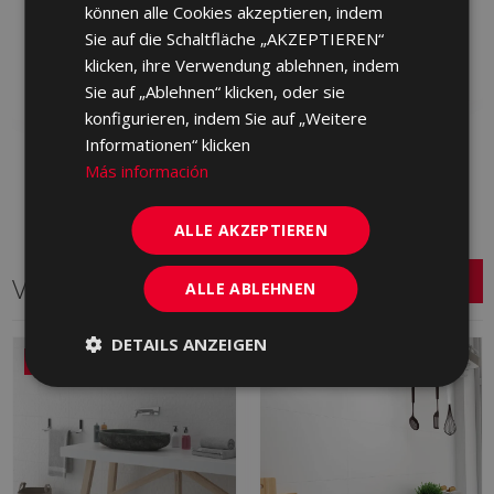
JYN480 | 30x90
können alle Cookies akzeptieren, indem
HHP500 | 30x90
Sie auf die Schaltfläche „AKZEPTIEREN“
Zu Favoriten
hinzufügen
Zu Favoriten
klicken, ihre Verwendung ablehnen, indem
hinzufügen
Sie auf „Ablehnen“ klicken, oder sie
konfigurieren, indem Sie auf „Weitere
Informationen“ klicken
Más información
ALLE AKZEPTIEREN
Verwandte Serien
ALLE ABLEHNEN
DETAILS ANZEIGEN
NEU