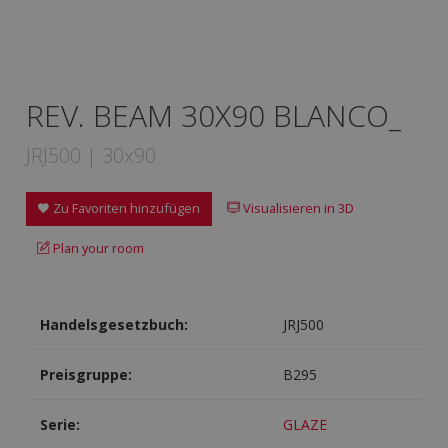
REV. BEAM 30X90 BLANCO_
JRJ500 | 30x90
Zu Favoriten hinzufügen
Visualisieren in 3D
Plan your room
Handelsgesetzbuch:
JRJ500
Preisgruppe:
B295
Serie:
GLAZE