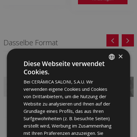
Dasselbe Format
×
Diese Webseite verwendet
Cookies.
SPANISH
Bei CERÁMICA SALONI, S.A.U. Wir
ENGLISH
verwenden eigene Cookies und Cookies
FRENCH
von Drittanbietern, um die Nutzung der
Website zu analysieren und Ihnen auf der
GERMAN
Grundlage eines Profils, das aus Ihren
PORTUGUESE
Surfgewohnheiten (z. B. besuchte Seiten)
RADIANCE BLANCO RG
30X90 CM RADIANCE
erstellt wird, Werbung im Zusammenhang
(graphic) GLAZE-SA 30
PLATA RG X 30 X 90
mit Ihren Präferenzen anzuzeigen. Sie
X 90