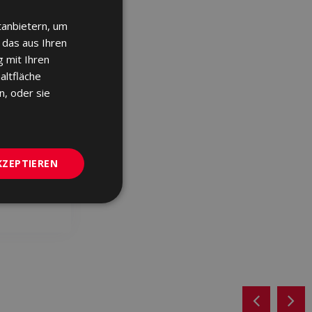
tanbietern, um
SPANISH
 das aus Ihren
ENGLISH
 mit Ihren
FRENCH
altfläche
n, oder sie
GERMAN
PORTUGUESE
 X 20
KZEPTIEREN