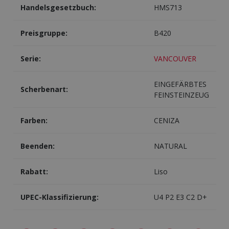
Handelsgesetzbuch:
HMS713
Preisgruppe:
B420
Serie:
VANCOUVER
EINGEFÄRBTES
Scherbenart:
FEINSTEINZEUG
Farben:
CENIZA
Beenden:
NATURAL
Rabatt:
Liso
UPEC-Klassifizierung:
U4 P2 E3 C2 D+