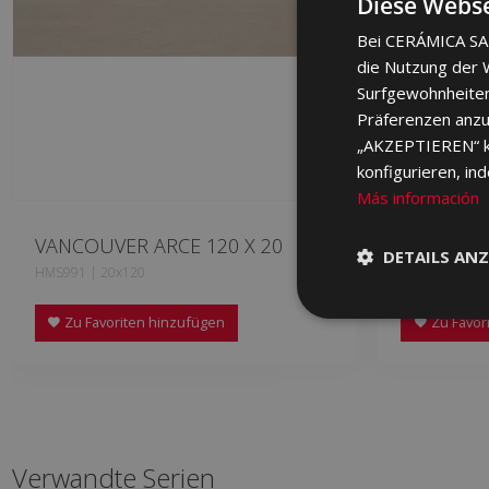
Diese Webse
Bei CERÁMICA SAL
die Nutzung der W
Surfgewohnheiten
Präferenzen anzuz
„AKZEPTIEREN“ kli
konfigurieren, in
Más información
VANCOUVER ARCE 120 X 20
VANCOUV
DETAILS ANZ
HMS991 | 20x120
HMS690 | 20
Zu Favoriten hinzufügen
Zu Favor
Verwandte Serien