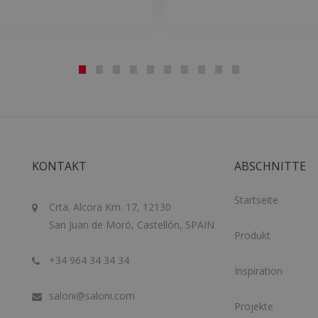
KONTAKT
ABSCHNITTE
Startseite
Crta. Alcora Km. 17, 12130
San Juan de Moró, Castellón, SPAIN
Produkt
+34 964 34 34 34
Inspiration
saloni@saloni.com
Projekte