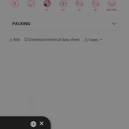
PACKING
Bild
Download technical data sheet
Teilen
×