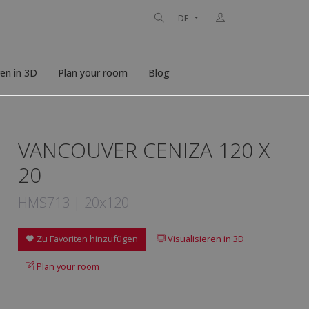
DE
ren in 3D
Plan your room
Blog
VANCOUVER CENIZA 120 X
20
HMS713 | 20x120
Zu Favoriten hinzufügen
Visualisieren in 3D
Plan your room