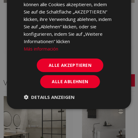
können alle Cookies akzeptieren, indem
SUNSET GRAFITO 60 X
SUNSET GRIS 60 X 60
Sie auf die Schaltfläche „AKZEPTIEREN“
60_
klicken, ihre Verwendung ablehnen, indem
HXQ710 | 60x60
HXQ770 | 60x60
Sie auf „Ablehnen“ klicken, oder sie
Zu Favoriten
Zu Favoriten
konfigurieren, indem Sie auf „Weitere
hinzufügen
hinzufügen
Informationen“ klicken
Más información
ALLE AKZEPTIEREN
Verwandte Serien
ALLE ABLEHNEN
DETAILS ANZEIGEN