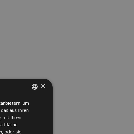
×
tanbietern, um
SPANISH
 das aus Ihren
ENGLISH
 mit Ihren
FRENCH
altfläche
n, oder sie
GERMAN