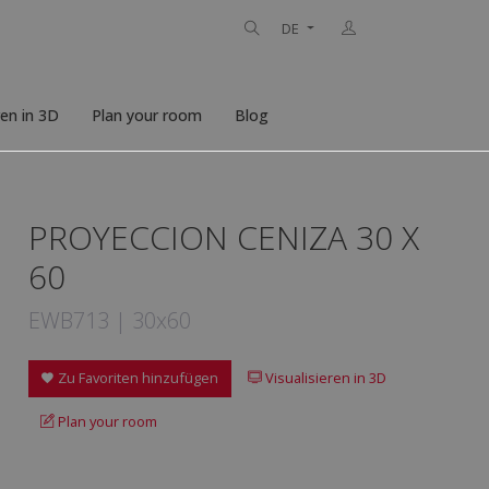
DE
ren in 3D
Plan your room
Blog
PROYECCION CENIZA 30 X
60
EWB713 | 30x60
Zu Favoriten hinzufügen
Visualisieren in 3D
Plan your room