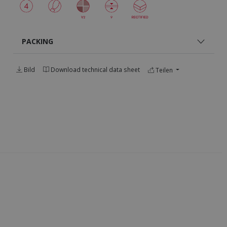
PACKING
Bild
Download technical data sheet
Teilen