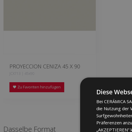
PROYECCION CENIZA 45 X 90
JCX713 | 45x90
Zu Favoriten hinzufügen
Diese Webse
Bei CERÁMICA SAL
die Nutzung der W
Surfgewohnheiten
Präferenzen anzuz
Dasselbe Format
„AKZEPTIEREN“ kli