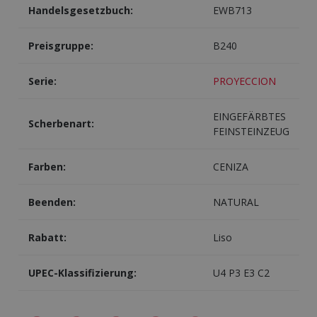
Handelsgesetzbuch:
EWB713
Preisgruppe:
B240
Serie:
PROYECCION
EINGEFÄRBTES
Scherbenart:
FEINSTEINZEUG
Farben:
CENIZA
Beenden:
NATURAL
Rabatt:
Liso
UPEC-Klassifizierung:
U4 P3 E3 C2