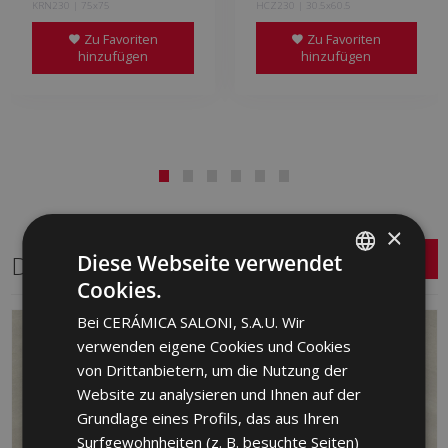
KRN230 | 75x75
HCZ230 | 30.5x60.5
Zu Favoriten
Zu Favoriten
hinzufügen
hinzufügen
×
Diese Webseite verwendet
Dasselbe Format
Cookies.
SPANISH
Bei CERÁMICA SALONI, S.A.U. Wir
ENGLISH
verwenden eigene Cookies und Cookies
FRENCH
von Drittanbietern, um die Nutzung der
Website zu analysieren und Ihnen auf der
GERMAN
Grundlage eines Profils, das aus Ihren
PORTUGUESE
Surfgewohnheiten (z. B. besuchte Seiten)