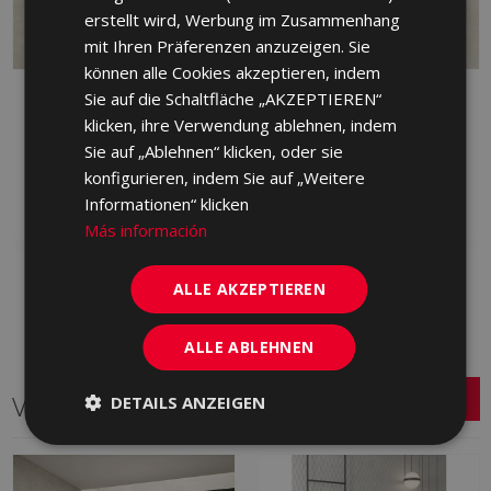
erstellt wird, Werbung im Zusammenhang
mit Ihren Präferenzen anzuzeigen. Sie
können alle Cookies akzeptieren, indem
PETRALAVA MARFIL 75
PETRALAVA MARFIL
Sie auf die Schaltfläche „AKZEPTIEREN“
X 75
ANTID 75 X 75
klicken, ihre Verwendung ablehnen, indem
KRN670 | 75x75
KRP670 | 75x75
Sie auf „Ablehnen“ klicken, oder sie
konfigurieren, indem Sie auf „Weitere
Zu Favoriten
Zu Favoriten
hinzufügen
hinzufügen
Informationen“ klicken
Más información
ALLE AKZEPTIEREN
ALLE ABLEHNEN
Verwandte Serien
DETAILS ANZEIGEN