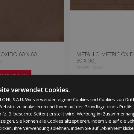
OXIDO 60 X 60
METALLO METRIC OXIDO
30 X 90_
60
LPG665 | 30x90
iten hinzufügen
Zu Favoriten hinzufügen
ite verwendet Cookies.
ONI, S.A.U. Wir verwenden eigene Cookies und Cookies von Drit
ebsite zu analysieren und Ihnen auf der Grundlage eines Profils,
 (z. B. besuchte Seiten) erstellt wird, Werbung im Zusammenhang
eigen. Sie können alle Cookies akzeptieren, indem Sie auf die Sch
cken, ihre Verwendung ablehnen, indem Sie auf „Ablehnen“ klicke