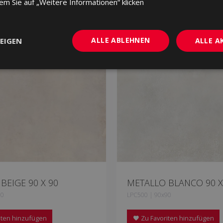
dem Sie auf „Weitere Informationen“ klicken
ALLE ABLEHNEN
EIGEN
ALLE A
BEIGE 90 X 90
METALLO BLANCO 90 X
90
LPC500 | 90x90
iten hinzufügen
Zu Favoriten hinzufügen