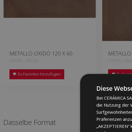
METALLO OXIDO 120 X 60
METALLO 
LNZ665 | 60x120
LPD665 | 60x
Zu Favoriten hinzufügen
Zu Favor
Diese Webse
Bei CERÁMICA SAL
die Nutzung der W
Surfgewohnheiten
Präferenzen anzuz
Dasselbe Format
„AKZEPTIEREN“ kli