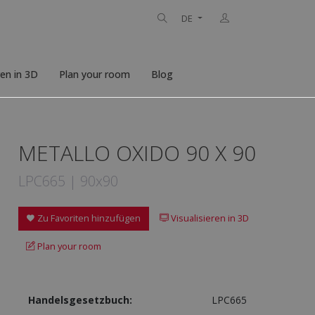
DE
ren in 3D
Plan your room
Blog
METALLO OXIDO 90 X 90
LPC665 | 90x90
Zu Favoriten hinzufügen
Visualisieren in 3D
Plan your room
Handelsgesetzbuch:
LPC665