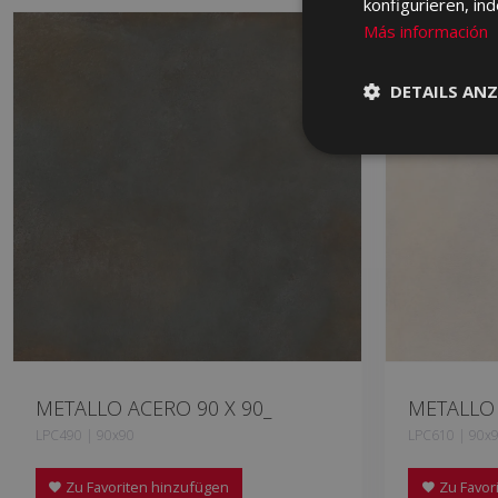
konfigurieren, in
Más información
DETAILS ANZ
METALLO ACERO 90 X 90_
METALLO 
LPC490 | 90x90
LPC610 | 90x
Zu Favoriten hinzufügen
Zu Favor