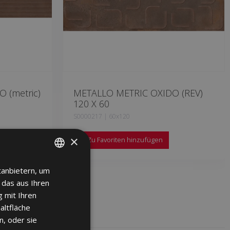
 (metric)
METALLO METRIC OXIDO (REV)
120 X 60
S0000217 | 60x120
×
Zu Favoriten hinzufügen
tanbietern, um
SPANISH
 das aus Ihren
ENGLISH
 mit Ihren
FRENCH
altfläche
n, oder sie
GERMAN