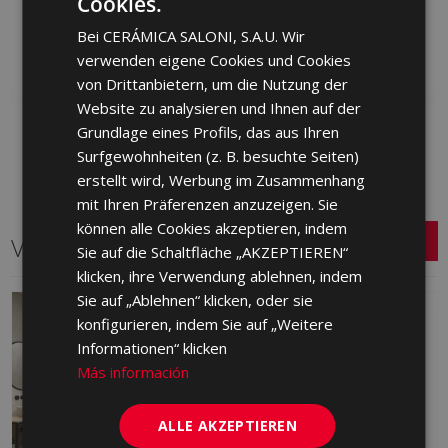
Cookies.
LXM230 | 90x90
LXM670 | 90x90
SPANISH
Bei CERÁMICA SALONI, S.A.U. Wir
Zu Favoriten
Zu Favoriten
ENGLISH
hinzufügen
hinzufügen
verwenden eigene Cookies und Cookies
FRENCH
von Drittanbietern, um die Nutzung der
Website zu analysieren und Ihnen auf der
GERMAN
Grundlage eines Profils, das aus Ihren
PORTUGUESE
Surfgewohnheiten (z. B. besuchte Seiten)
erstellt wird, Werbung im Zusammenhang
mit Ihren Präferenzen anzuzeigen. Sie
können alle Cookies akzeptieren, indem
Verwandte Serien
Sie auf die Schaltfläche „AKZEPTIEREN“
klicken, ihre Verwendung ablehnen, indem
Sie auf „Ablehnen“ klicken, oder sie
konfigurieren, indem Sie auf „Weitere
Informationen“ klicken
Más información
ALLE AKZEPTIEREN