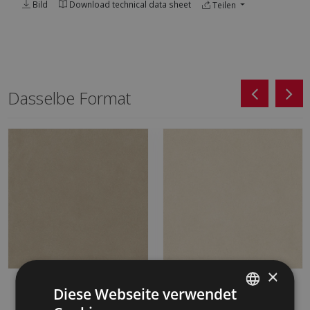
Bild
Download technical data sheet
Teilen
Dasselbe Format
×
ESSENCE ARENA CARE
ESSENCE MARFIL CARE
Diese Webseite verwendet
90 X 90
90 X 90