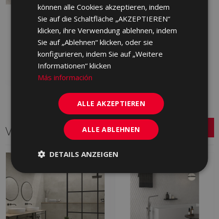
können alle Cookies akzeptieren, indem
CAVALLINA MARFIL 60 X
Sie auf die Schaltfläche „AKZEPTIEREN“
60
klicken, ihre Verwendung ablehnen, indem
LXS670 | 60x60
Sie auf „Ablehnen“ klicken, oder sie
Zu Favoriten
konfigurieren, indem Sie auf „Weitere
hinzufügen
Informationen“ klicken
Más información
ALLE AKZEPTIEREN
Verwandte Serien
ALLE ABLEHNEN
DETAILS ANZEIGEN