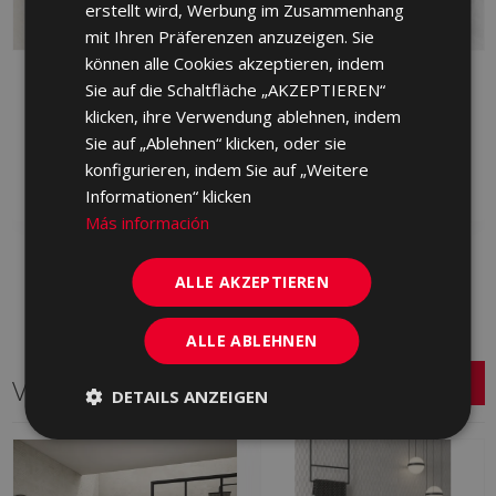
erstellt wird, Werbung im Zusammenhang
mit Ihren Präferenzen anzuzeigen. Sie
können alle Cookies akzeptieren, indem
BYBLOS ARENA
BYBLOS CENIZA 90 X
Sie auf die Schaltfläche „AKZEPTIEREN“
LAPPATO 90 X 90
90
klicken, ihre Verwendung ablehnen, indem
HVM230 | 90x90
HXP713 | 90x90
Sie auf „Ablehnen“ klicken, oder sie
Zu Favoriten
Zu Favoriten
konfigurieren, indem Sie auf „Weitere
hinzufügen
hinzufügen
Informationen“ klicken
Más información
ALLE AKZEPTIEREN
ALLE ABLEHNEN
Verwandte Serien
DETAILS ANZEIGEN