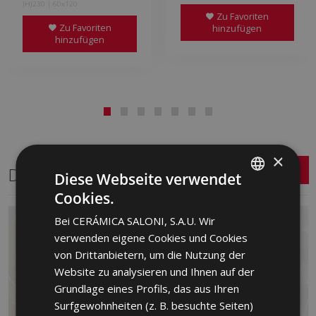
JHJ230 | 60x120
Zu Favoriten
Zu Favoriten
hinzufügen
hinzufügen
×
Dasselbe Format
Diese Webseite verwendet
Cookies.
SPANISH
Bei CERÁMICA SALONI, S.A.U. Wir
ENGLISH
verwenden eigene Cookies und Cookies
FRENCH
von Drittanbietern, um die Nutzung der
Website zu analysieren und Ihnen auf der
GERMAN
Grundlage eines Profils, das aus Ihren
PORTUGUESE
Surfgewohnheiten (z. B. besuchte Seiten)