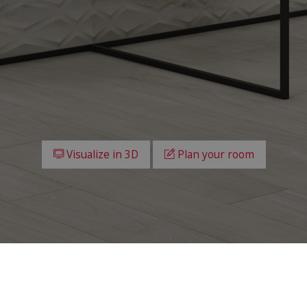
Visualize in 3D
Plan your room
All