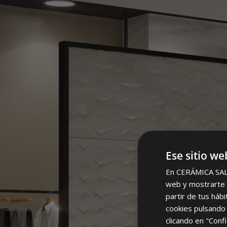
Ese sitio we
En CERÁMICA SALON
web y mostrarte p
partir de tus háb
cookies pulsando 
clicando en "Confi