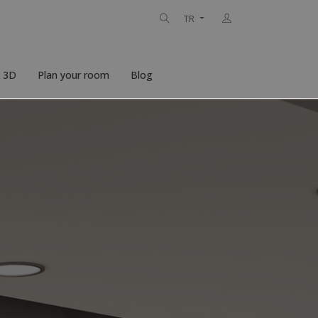
TR
n 3D
Plan your room
Blog