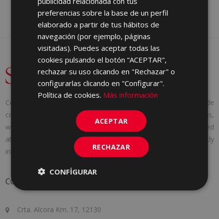
publicidad relacionada con tus
preferencias sobre la base de un perfil
GERMAN
elaborado a partir de tus hábitos de
PORTUGUESE
navegación (por ejemplo, páginas
visitadas). Puedes aceptar todas las
cookies pulsando el botón “ACEPTAR",
rechazar su uso clicando en "Rechazar" o
configurarlas clicando en "Configurar".
Política de cookies.
Más información
Cerámica Saloni was founded in 1971 with a clear idea: to provide
consumers with the products they needed. And to achieve this,
ACEPTAR
we adapt to the needs of each client, offering personalized
attention, following the latest market trends and constantly
RECHAZAR
innovating to improve a little more every day.
CONFIGURAR
CONTACT
Crta. Alcora Km. 17, 12130