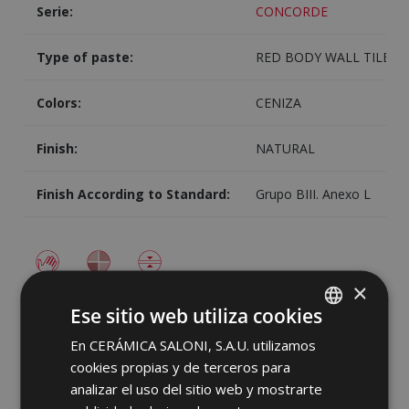
Serie:
CONCORDE
Type of paste:
RED BODY WALL TILE
Colors:
CENIZA
Finish:
NATURAL
Finish According to Standard:
Grupo BIII. Anexo L
×
Ese sitio web utiliza cookies
PACKING
En CERÁMICA SALONI, S.A.U. utilizamos
SPANISH
cookies propias y de terceros para
ENGLISH
Image
Share
analizar el uso del sitio web y mostrarte
FRENCH