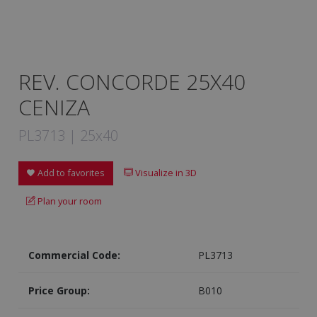
REV. CONCORDE 25X40
CENIZA
PL3713 | 25x40
Add to favorites
Visualize in 3D
Plan your room
Commercial Code:
PL3713
Price Group:
B010