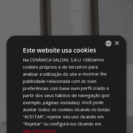
×
DIPLOMATIC
Este website usa cookies
Na CERÁMICA SALONI, S.A.U. Utilizamos
SPANISH
cookies próprios e de terceiros para
ENGLISH
analisar a utilização do site e mostrar-lhe
FRENCH
publicidade relacionada com as suas
preferências com base num perfil criado a
GERMAN
partir dos seus hábitos de navegação (por
PORTUGUESE
exemplo, páginas visitadas). Você pode
aceitar todos os cookies clicando no botão
“ACEITAR”, rejeitar seu uso clicando em
“Rejeitar” ou configurá-los clicando em
Más información