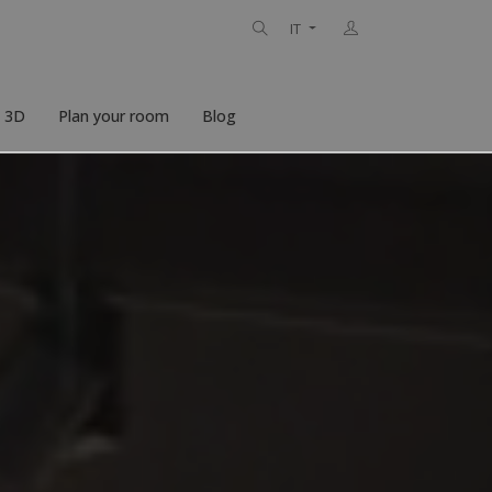
IT
n 3D
Plan your room
Blog