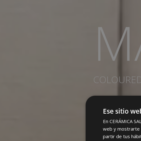
M
COLOURED 
Ese sitio we
En CERÁMICA SALON
web y mostrarte p
partir de tus háb