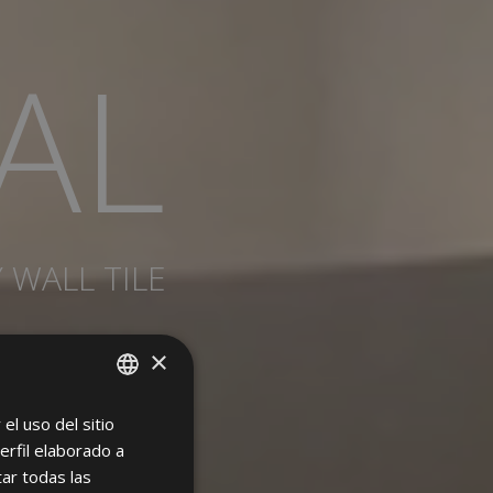
AL
 WALL TILE
×
el uso del sitio
SPANISH
erfil elaborado a
ENGLISH
ar todas las