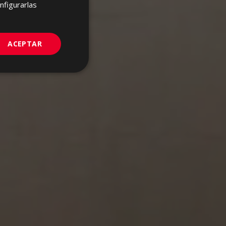
FRENCH
nfigurarlas
GERMAN
PORTUGUESE
ACEPTAR