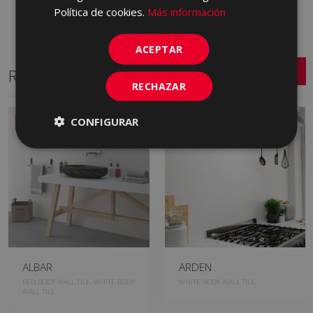
Política de cookies.
Más información
ACEPTAR
Related Series
RECHAZAR
CONFIGURAR
NEW
ALBAR
ARDEN
RED BODY WALL TILE, WHITE BODY
WHITE BODY WALL TILE
WALL TILE