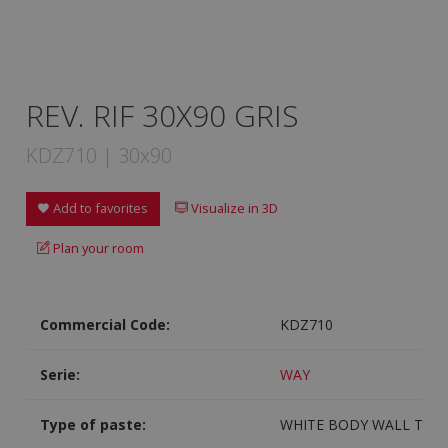
REV. RIF 30X90 GRIS
KDZ710 | 30x90
Add to favorites
Visualize in 3D
Plan your room
Commercial Code:
KDZ710
Serie:
WAY
Type of paste:
WHITE BODY WALL TILE