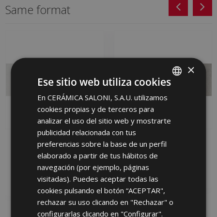
Same format
×
Ese sitio web utiliza cookies
En CERÁMICA SALONI, S.A.U. utilizamos
SPANISH
cookies propias y de terceros para
ENGLISH
analizar el uso del sitio web y mostrarte
FRENCH
publicidad relacionada con tus
WAY BLANCO RG 30 X
WAY GRIS RG 30 X 90
preferencias sobre la base de un perfil
GERMAN
90
KDY710 | 30x90
elaborado a partir de tus hábitos de
KDY500 | 30x90
PORTUGUESE
navegación (por ejemplo, páginas
Add to favorites
Add to favorites
visitadas). Puedes aceptar todas las
cookies pulsando el botón “ACEPTAR",
rechazar su uso clicando en "Rechazar" o
configurarlas clicando en "Configurar".