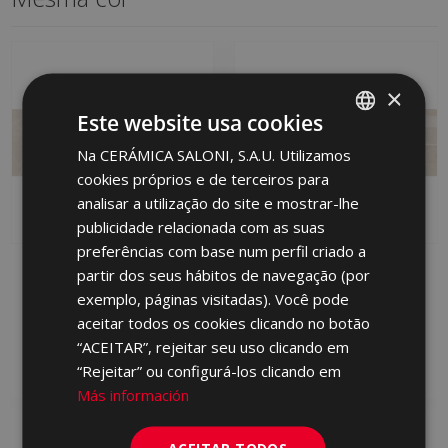
×
Este website usa cookies
Na CERÁMICA SALONI, S.A.U. Utilizamos
SPANISH
cookies próprios e de terceiros para
ENGLISH
analisar a utilização do site e mostrar-lhe
FRENCH
publicidade relacionada com as suas
preferências com base num perfil criado a
GERMAN
CIRCE MARFIL (PB) 31 X
CIRCE METRIC MARFIL
partir dos seus hábitos de navegação (por
91
(PB) 31 X 91
PORTUGUESE
exemplo, páginas visitadas). Você pode
S0000016 | 31x91
S0000017 | 31x91
aceitar todos os cookies clicando no botão
Adicionar aos
Adicionar aos
“ACEITAR”, rejeitar seu uso clicando em
favoritos
favoritos
“Rejeitar” ou configurá-los clicando em
Más información