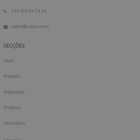
+34 964 34 34 34
saloni@saloni.com
SECÇÕES
Início
Produto
Inspiração
Projetos
Innovation