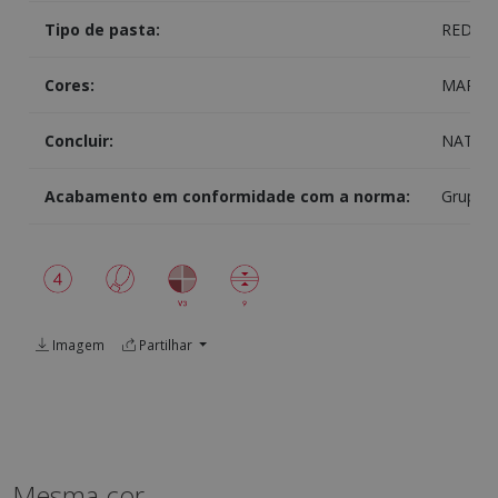
Tipo de pasta:
RED BO
Cores:
MARFIL
Concluir:
NATUR
Acabamento em conformidade com a norma:
Grupo B
Imagem
Partilhar
Mesma cor