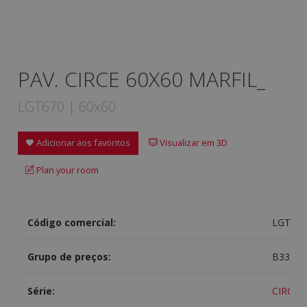
PAV. CIRCE 60X60 MARFIL_
LGT670 | 60x60
Adicionar aos favoritos
Visualizar em 3D
Plan your room
Código comercial:
LGT670
Grupo de preços:
B330
Série:
CIRCE