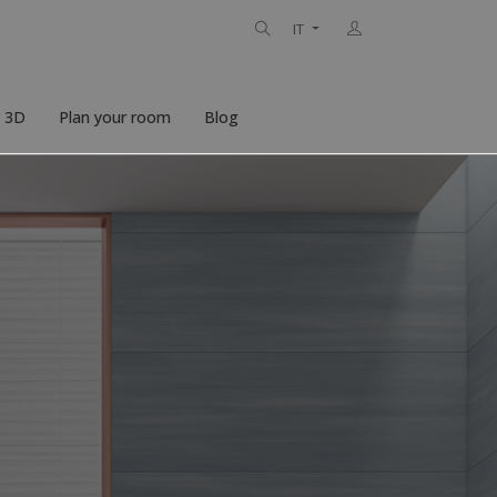
IT
n 3D
Plan your room
Blog