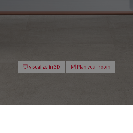
Visualize in 3D
Plan your room
All