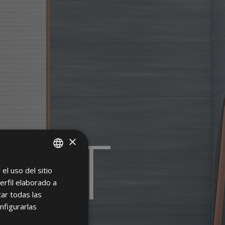
UNT
×
el uso del sitio
SPANISH
erfil elaborado a
ENGLISH
ar todas las
FRENCH
nfigurarlas
GERMAN