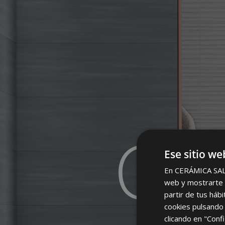
CO
Ese sitio we
En CERÁMICA SALON
web y mostrarte p
partir de tus háb
cookies pulsando 
clicando en "Confi